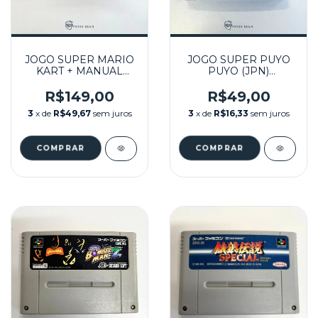
JOGO SUPER MARIO
JOGO SUPER PUYO
KART + MANUAL
PUYO (JPN)
(JPN) SEMINOVO -
SEMINOVO - SUPER
SUPER FAMICOM
FAMICOM
R$149,00
R$49,00
3
x de
R$49,67
sem juros
3
x de
R$16,33
sem juros