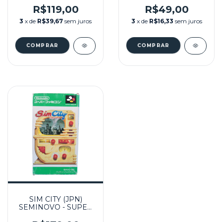
FAMICOM
FAMICOM
R$119,00
R$49,00
3
x de
R$39,67
sem juros
3
x de
R$16,33
sem juros
SIM CITY (JPN)
SEMINOVO - SUPER
FAMICOM