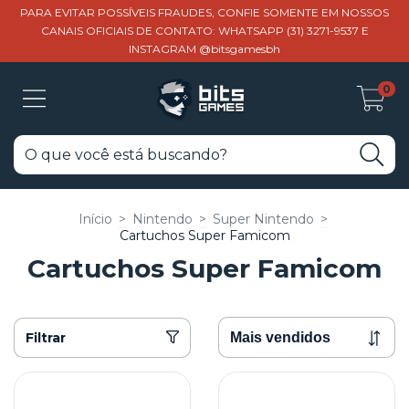
PARA EVITAR POSSÍVEIS FRAUDES, CONFIE SOMENTE EM NOSSOS
CANAIS OFICIAIS DE CONTATO: WHATSAPP (31) 3271-9537 E
INSTAGRAM @bitsgamesbh
0
Início
>
Nintendo
>
Super Nintendo
>
Cartuchos Super Famicom
Cartuchos Super Famicom
Filtrar