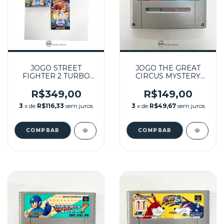
JOGO STREET
JOGO THE GREAT
FIGHTER 2 TURBO
CIRCUS MYSTERY
(JPN) NA CAIXA
STARRING MICKEY E
SEMINOVO - SUPER
MINNIE (JPN)
R$349,00
R$149,00
FAMICOM
SEMINOVO - SUPER
3
x de
R$116,33
sem juros
3
x de
R$49,67
sem juros
FAMICOM