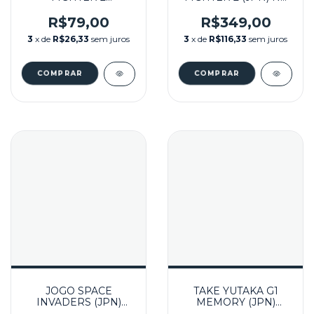
SEMINOVO - SUPER
CAIXA SEMINOVO -
FAMICOM
SUPER FAMICOM
R$79,00
R$349,00
3
x de
R$26,33
sem juros
3
x de
R$116,33
sem juros
JOGO SPACE
TAKE YUTAKA G1
INVADERS (JPN)
MEMORY (JPN)
SEMINOVO - SUPER
SEMINOVO - SUPER