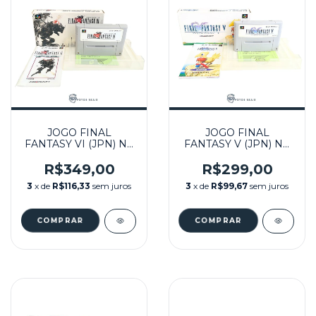
JOGO FINAL
JOGO FINAL
FANTASY VI (JPN) NA
FANTASY V (JPN) NA
CAIXA SEMINOVO -
CAIXA SEMINOVO -
SUPER FAMICOM
SUPER FAMICOM
R$349,00
R$299,00
3
x de
R$116,33
sem juros
3
x de
R$99,67
sem juros