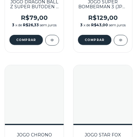
JOGO DRAGON BALL
JOGO SUPER
Z SUPER BUTODEN 3
BOMBERMAN 3 (JPN)
(JPN) SEMINOVO -
SEMINOVO - SUPER
SUPER FAMICOM
FAMICOM
R$79,00
R$129,00
3
x de
R$26,33
sem juros
3
x de
R$43,00
sem juros
JOGO CHRONO
JOGO STAR FOX