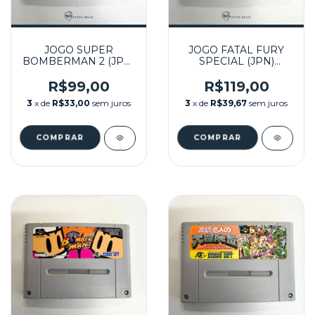
JOGO SUPER
JOGO FATAL FURY
BOMBERMAN 2 (JPN)
SPECIAL (JPN)
SEMINOVO - SUPER
SEMINOVO - SUPER
FAMICOM
FAMICOM
R$99,00
R$119,00
3
x de
R$33,00
sem juros
3
x de
R$39,67
sem juros