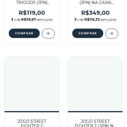
TRIGGER (JPN)
(JPN) NA CAIXA
SEMINOVO - SUPER
SEMINOVO - SUPER
FAMICOM
FAMICOM
R$119,00
R$349,00
3
x de
R$39,67
sem juros
3
x de
R$116,33
sem juros
JOGO STREET
JOGO STREET
FIGHTER 2
FIGHTER 2 (JPN) NA