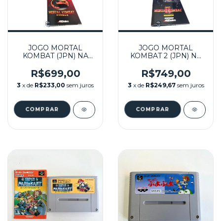
JOGO MORTAL
JOGO MORTAL
KOMBAT (JPN) NA
KOMBAT 2 (JPN) NA
CAIXA SEMINOVO -
CAIXA SEMINOVO -
SUPER FAMICOM
SUPER FAMICOM
R$699,00
R$749,00
3
x de
R$233,00
sem juros
3
x de
R$249,67
sem juros