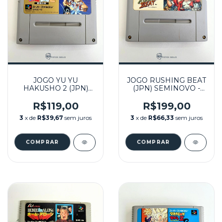
JOGO YU YU
JOGO RUSHING BEAT
HAKUSHO 2 (JPN)
(JPN) SEMINOVO -
SEMINOVO - SUPER
SUPER FAMICOM
FAMICOM
R$119,00
R$199,00
3
x de
R$39,67
sem juros
3
x de
R$66,33
sem juros