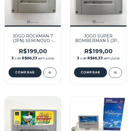
JOGO ROCKMAN 7
JOGO SUPER
(JPN) SEMINOVO -
BOMBERMAN 5 (JPN)
SUPER FAMICOM
SEMINOVO - SUPER
FAMICOM
R$199,00
R$199,00
3
x de
R$66,33
sem juros
3
x de
R$66,33
sem juros