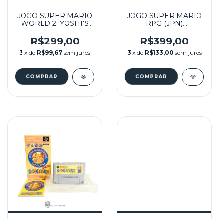
JOGO SUPER MARIO
JOGO SUPER MARIO
WORLD 2: YOSHI'S
RPG (JPN)
ISLAND NA CAIXA
SEMINOVO - SUPER
SEMINOVO - SUPER
FAMICOM
R$299,00
R$399,00
FAMICOM
3
x de
R$99,67
sem juros
3
x de
R$133,00
sem juros