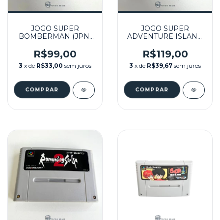
JOGO SUPER
JOGO SUPER
BOMBERMAN (JPN)
ADVENTURE ISLAND
SEMINOVO - SUPER
(JPN) SEMINOVO -
FAMICOM
SUPER FAMICOM
R$99,00
R$119,00
3
x de
R$33,00
sem juros
3
x de
R$39,67
sem juros