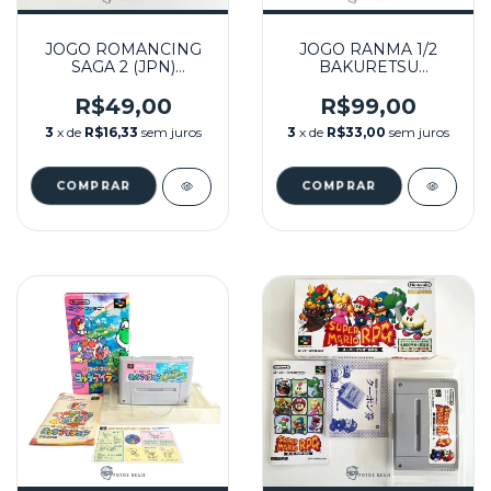
JOGO ROMANCING
JOGO RANMA 1/2
SAGA 2 (JPN)
BAKURETSU
SEMINOVO - SUPER
RANTOUHEN (JPN)
FAMICOM
SEMINOVO - SUPER
R$49,00
R$99,00
FAMICOM
3
x de
R$16,33
sem juros
3
x de
R$33,00
sem juros