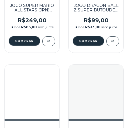
JOGO SUPER MARIO
JOGO DRAGON BALL
ALL STARS (JPN)
Z SUPER BUTOUDEN
SEMINOVO - SUPER
(JPN) SEMINOVO -
FAMICOM
SUPER FAMICOM
R$249,00
R$99,00
3
x de
R$83,00
sem juros
3
x de
R$33,00
sem juros