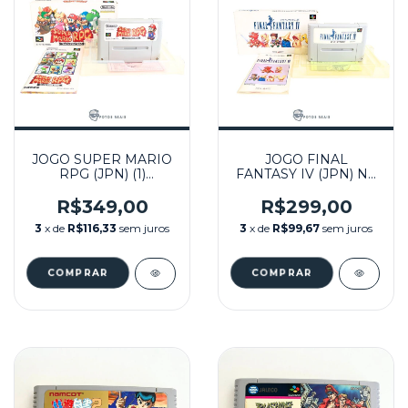
JOGO SUPER MARIO
JOGO FINAL
RPG (JPN) (1)
FANTASY IV (JPN) NA
SEMINOVO - SUPER
CAIXA SEMINOVO -
FAMICOM
SUPER FAMICOM
R$349,00
R$299,00
3
x de
R$116,33
sem juros
3
x de
R$99,67
sem juros