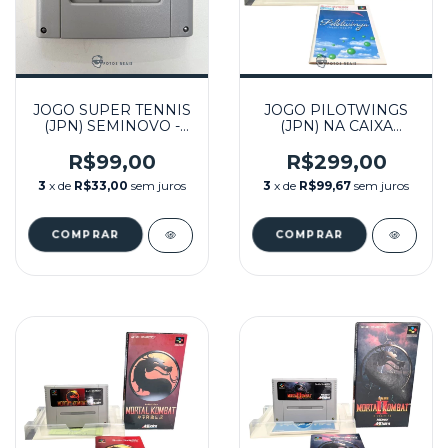
JOGO SUPER TENNIS
JOGO PILOTWINGS
(JPN) SEMINOVO -
(JPN) NA CAIXA
SUPER FAMICOM
SEMINOVO - SUPER
FAMICOM
R$99,00
R$299,00
3
x de
R$33,00
sem juros
3
x de
R$99,67
sem juros