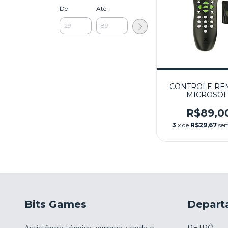
De
Até
CONTROLE RE
MICROSOF
MULTIMIDIA P
SEMINOVO - 
R$89,0
3
x de
R$29,67
sem
Bits Games
Depart