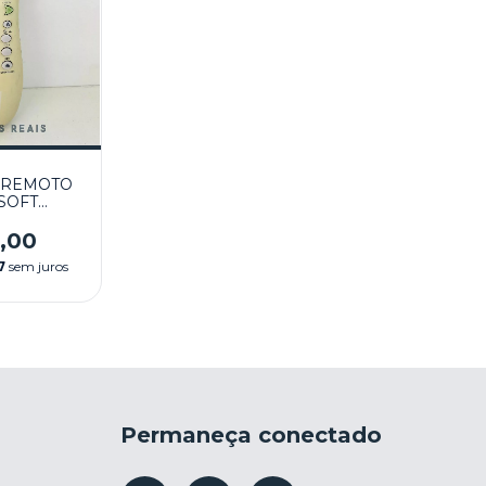
 REMOTO
SOFT
A BRANCO
 - XBOX
,00
7
sem juros
Permaneça conectado