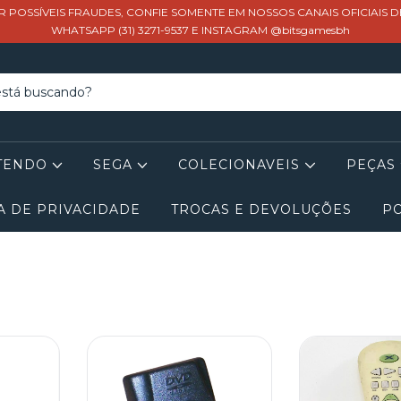
R POSSÍVEIS FRAUDES, CONFIE SOMENTE EM NOSSOS CANAIS OFICIAIS 
WHATSAPP (31) 3271-9537 E INSTAGRAM @bitsgamesbh
TENDO
SEGA
COLECIONAVEIS
PEÇAS
A DE PRIVACIDADE
TROCAS E DEVOLUÇÕES
PO