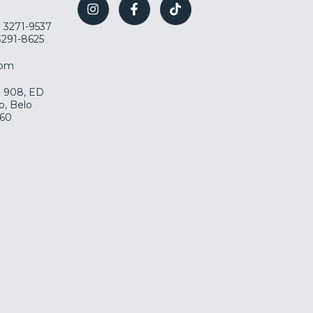
) 3271-9537
 3291-8625
com
la 908, ED
o, Belo
060