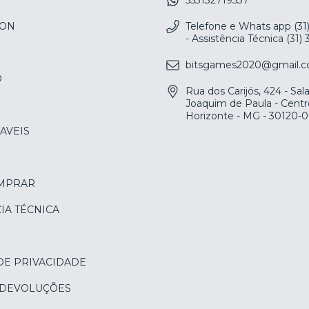
553132719537
ION
Telefone e Whats app (31
- Assistência Técnica (31)
bitsgames2020@gmail.
O
Rua dos Carijós, 424 - Sa
Joaquim de Paula - Centr
Horizonte - MG - 30120-
AVEIS
MPRAR
IA TÉCNICA
DE PRIVACIDADE
 DEVOLUÇÕES