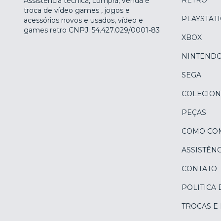
RETRÔ
Assistência técnica, compra, venda e
troca de vídeo games , jogos e
PLAYSTAT
acessórios novos e usados, vídeo e
games retro CNPJ: 54.427.029/0001-83
XBOX
NINTEND
SEGA
COLECION
PEÇAS
COMO CO
ASSISTÊNC
CONTATO
POLITICA 
TROCAS E