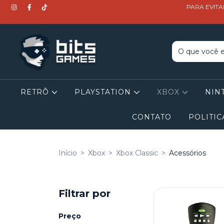
PARA EVITA
RETRÔ
PLAYSTATION
XBOX
NIN
CONTATO
POLITIC
Início
>
Xbox
>
Xbox Classic
>
Acessórios
Filtrar por
Preço