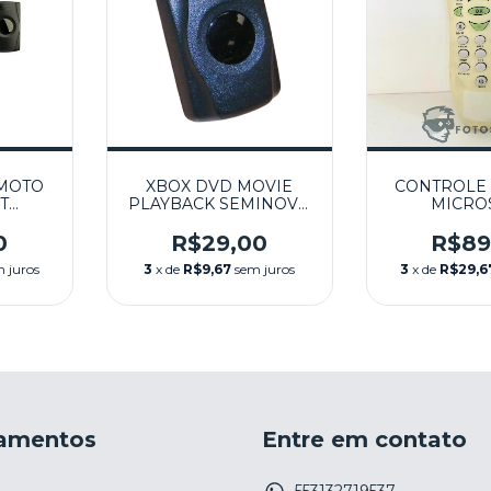
MOTO
XBOX DVD MOVIE
CONTROLE
T
PLAYBACK SEMINOVO
MICRO
RETO
- XBOX
MULTIMIDI
XBOX
SEMINOVO
0
R$29,00
R$89
 juros
3
x de
R$9,67
sem juros
3
x de
R$29,6
amentos
Entre em contato