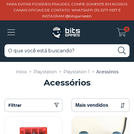
PARA EVITAR POSSÍVEIS FRAUDES, CONFIE SOMENTE EM NOSSOS
CANAIS OFICIAIS DE CONTATO: WHATSAPP (31) 3271-9537 E
INSTAGRAM @bitsgamesbh
0
Início
>
Playstation
>
Playstation 1
>
Acessórios
Acessórios
Filtrar