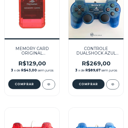
MEMORY CARD
CONTROLE
ORIGINAL
DUALSHOCK AZUL
VERMELHO
TRANSLUCIDO (2)
TRANSLUCIDO
SEMINOVO - PS1
R$129,00
R$269,00
SEMINOVO - PS1
3
x de
R$43,00
sem juros
3
x de
R$89,67
sem juros