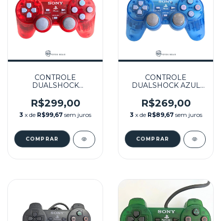
CONTROLE
CONTROLE
DUALSHOCK
DUALSHOCK AZUL
VERMELHO
TRANSLUCIDO
TRANSLUCIDO
SEMINOVO - PS1
R$299,00
R$269,00
SEMINOVO - PS1
3
x de
R$99,67
sem juros
3
x de
R$89,67
sem juros