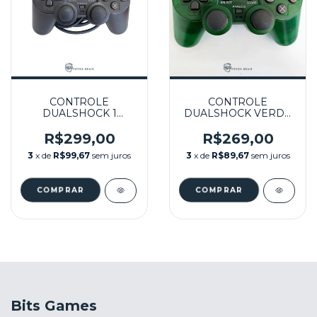
CONTROLE
CONTROLE
DUALSHOCK 1
DUALSHOCK VERDE
DIAMOND BLACK
TRANSLUCIDO
SEMINOVO - PS1
SEMINOVO - PS1
R$299,00
R$269,00
3
x de
R$99,67
sem juros
3
x de
R$89,67
sem juros
Bits Games