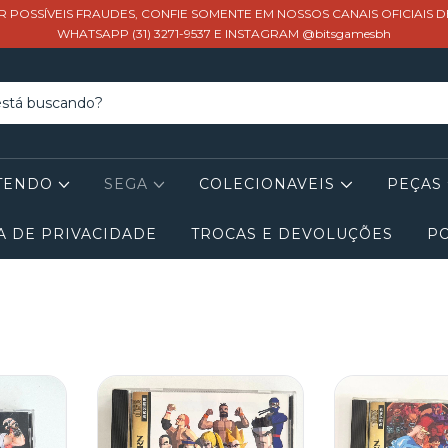
R POSSÍVEIS FRAUDES, CONFIE SOMENTE EM NOSSOS CANAIS OFICIAIS 
WHATSAPP (31) 3271-9537 E INSTAGRAM @bitsgamesbh
TENDO
SEGA
COLECIONAVEIS
PEÇAS
A DE PRIVACIDADE
TROCAS E DEVOLUÇÕES
PO