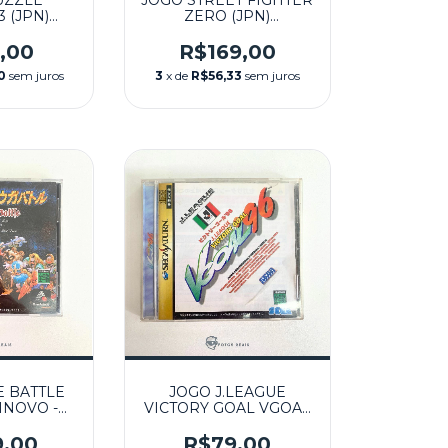
UZZLE
JOGO STREET FIGHTER
 (JPN)
ZERO (JPN)
 - SEGA
SEMINOVO - SEGA
RN
SATURN
,00
R$169,00
0
sem juros
3
x de
R$56,33
sem juros
 BATTLE
JOGO J.LEAGUE
INOVO -
VICTORY GOAL VGOAL
ATURN
'96 (JPN) SEMINOVO -
SEGA SATURN
9,00
R$79,00