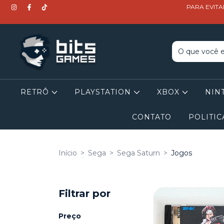
PARA EVITA
RETRÔ
PLAYSTATION
XBOX
NIN
CONTATO
POLITIC
Início
>
Sega
>
Sega Saturn
>
Jogos
Filtrar por
Preço