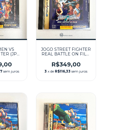
MEN VS
JOGO STREET FIGHTER
TER (JPN)
REAL BATTLE ON FILM
 - SEGA
(JPN) SEMINOVO -
RN
SEGA SATURN
9,00
R$349,00
67
sem juros
3
x de
R$116,33
sem juros