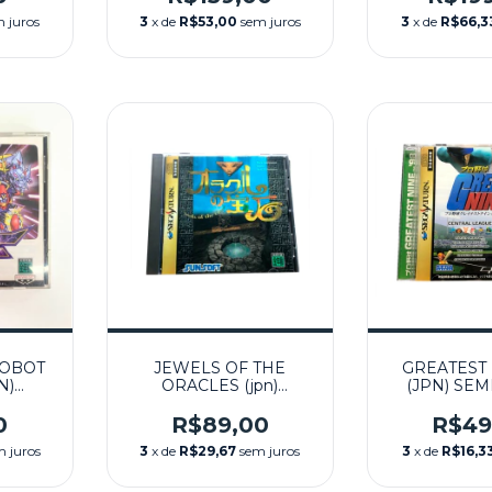
 juros
3
x de
R$53,00
sem juros
3
x de
R$66,3
ROBOT
JEWELS OF THE
GREATEST 
N)
ORACLES (jpn)
(JPN) SEM
SEGA
SEMINOVO - SEGA
SEGA S
SATURN
0
R$89,00
R$49
m juros
3
x de
R$29,67
sem juros
3
x de
R$16,3