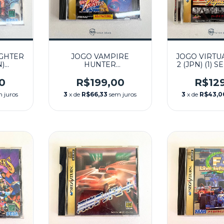
IGHTER
JOGO VAMPIRE
JOGO VIRTU
N)
HUNTER
2 (JPN) (1) 
SEGA
DARKSTALKERS
SEGA S
REVENGE (JPN)
0
R$199,00
R$12
SEMINOVO - SEGA
 juros
3
x de
R$66,33
sem juros
3
x de
R$43,0
SATURN