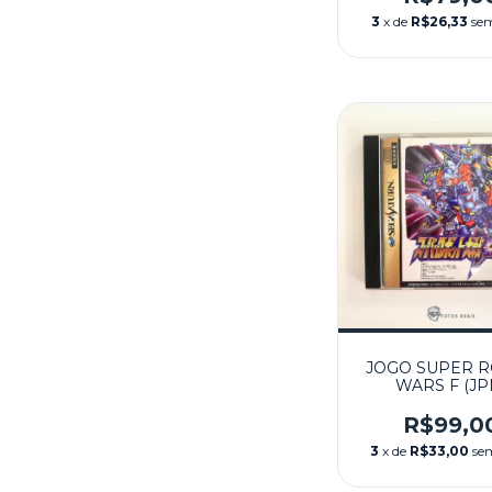
3
x de
R$26,33
sem
JOGO SUPER 
WARS F (JP
SEMINOVO - 
SATURN
R$99,0
3
x de
R$33,00
se