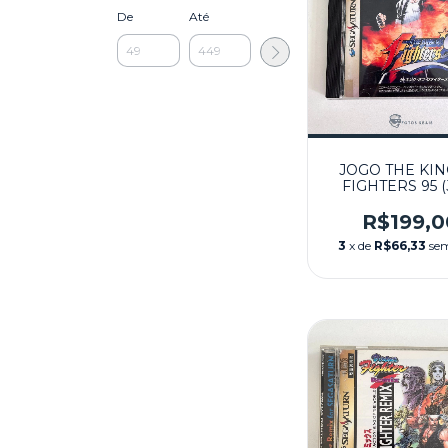
De
Até
JOGO THE KIN
FIGHTERS 95 (
SEMINOVO - 
SATURN
R$199,0
3
x de
R$66,33
sem