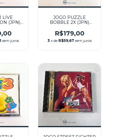
1 LIVE
JOGO PUZZLE
ON (JPN)
BOBBLE 2X (JPN)
 - SEGA
SEMINOVO - SEGA
RN
SATURN
9,00
R$179,00
3
sem juros
3
x de
R$59,67
sem juros