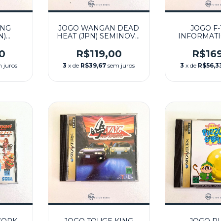
ING
JOGO WANGAN DEAD
JOGO F-
N)
HEAT (JPN) SEMINOVO
INFORMATI
SEGA
- SEGA SATURN
SEMINOVO
SATU
0
R$119,00
R$16
 juros
3
x de
R$39,67
sem juros
3
x de
R$56,3