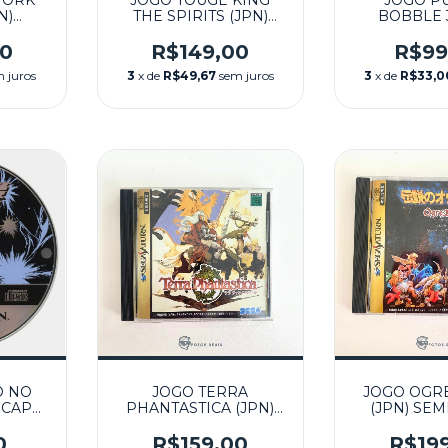
WORK
JOGO TOUGE KING
JOGO P
N)
THE SPIRITS (JPN)
BOBBLE 3
SEGA
SEMINOVO - SEGA
SEMINOVO
SATURN
SATU
00
R$149,00
R$99
 juros
3
x de
R$49,67
sem juros
3
x de
R$33,0
O NO
JOGO TERRA
JOGO OGRE
 CAPA
PHANTASTICA (JPN)
(JPN) SEM
SEGA
SEMINOVO - SEGA
SEGA S
SATURN
0
R$159,00
R$19