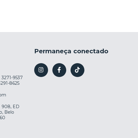
Permaneça conectado
) 3271-9537
 3291-8625
com
la 908, ED
o, Belo
060