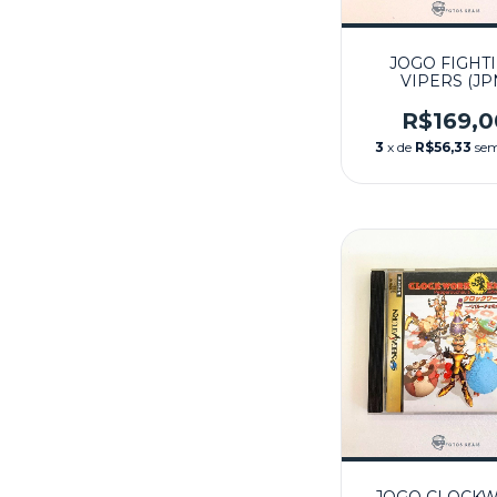
JOGO FIGHT
VIPERS (JP
SEMINOVO - 
SATURN
R$169,0
3
x de
R$56,33
sem