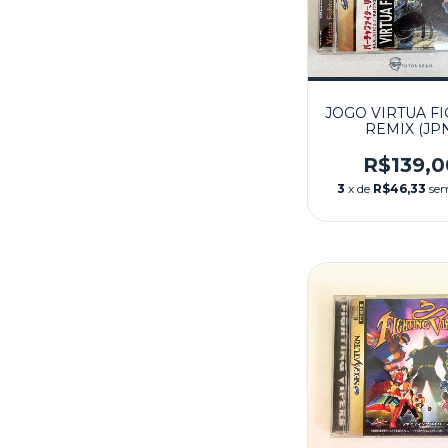
JOGO VIRTUA F
REMIX (JP
SEMINOVO - 
SATURN
R$139,0
3
x de
R$46,33
sem