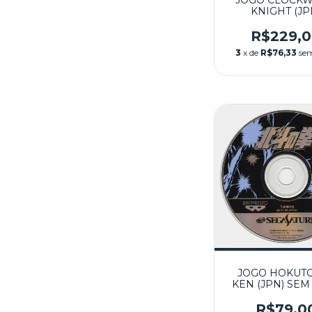
JOGO CLOCK
KNIGHT (JP
SEMINOVO - 
SATURN
R$229,
3
x de
R$76,33
sem
JOGO HOKUT
KEN (JPN) SEM
SEMINOVO - 
SATURN
R$79,0