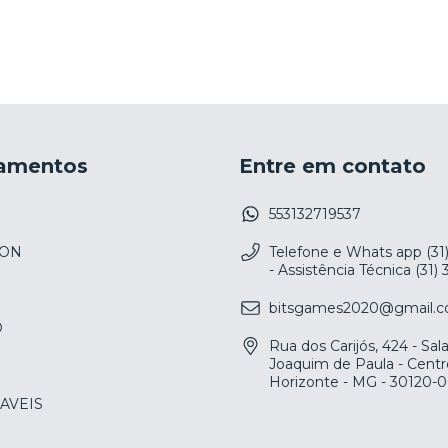
amentos
Entre em contato
553132719537
ION
Telefone e Whats app (31
- Assistência Técnica (31)
bitsgames2020@gmail.
O
Rua dos Carijós, 424 - Sa
Joaquim de Paula - Centr
Horizonte - MG - 30120-
AVEIS