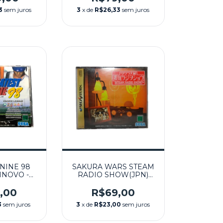
3
sem juros
3
x de
R$26,33
sem juros
NINE 98
SAKURA WARS STEAM
INOVO -
RADIO SHOW(JPN)
ATURN
SEMINOVO - SEGA
SATURN
,00
R$69,00
3
sem juros
3
x de
R$23,00
sem juros