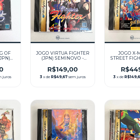
G OF
JOGO VIRTUA FIGHTER
JOGO X-
JPN)
(JPN) SEMINOVO -
STREET FIGH
SEGA
SEGA SATURN
SEMINOVO
SATU
0
R$149,00
R$44
 juros
3
x de
R$49,67
sem juros
3
x de
R$149,