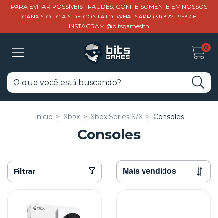
PARA EVITAR POSSÍVEIS FRAUDES, CONFIE SOMENTE EM NOSSOS
CANAIS OFICIAIS DE CONTATO: WHATSAPP (31) 3271-9537 E
INSTAGRAM @bitsgamesbh
0
Início
>
Xbox
>
Xbox Series S/X
>
Consoles
Consoles
Filtrar