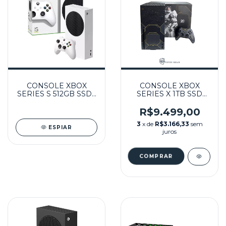
CONSOLE XBOX
CONSOLE XBOX
SERIES S 512GB SSD -
SERIES X 1TB SSD
MICROSOFT
HALO INFINITE
EDIÇÃO ESPECIAL
R$9.499,00
(LUVA REPRÔ)
3
x de
R$3.166,33
sem
SEMINOVO -
ESPIAR
juros
MICROSOFT