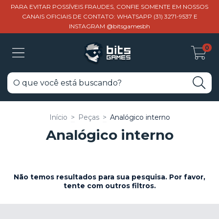
PARA EVITAR POSSÍVEIS FRAUDES, CONFIE SOMENTE EM NOSSOS
CANAIS OFICIAIS DE CONTATO: WHATSAPP (31) 3271-9537 E
INSTAGRAM @bitsgamesbh
0
Início
>
Peças
>
Analógico interno
Analógico interno
Não temos resultados para sua pesquisa. Por favor,
tente com outros filtros.